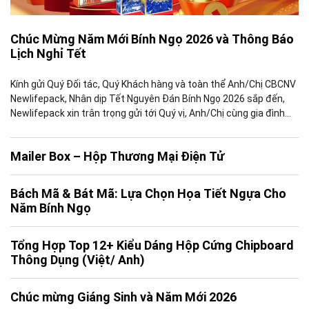
Chúc Mừng Năm Mới Bính Ngọ 2026 và Thông Báo
Lịch Nghỉ Tết
Kính gửi Quý Đối tác, Quý Khách hàng và toàn thể Anh/Chị CBCNV
Newlifepack, Nhân dịp Tết Nguyên Đán Bính Ngọ 2026 sắp đến,
Newlifepack xin trân trọng gửi tới Quý vị, Anh/Chị cùng gia đình
những lời chúc tốt đẹp nhất, đồng thời gửi lời cảm ơn chân thành
vì sự tin tưởng, đồng […]
Mailer Box – Hộp Thương Mại Điện Tử
Bách Mã & Bát Mã: Lựa Chọn Họa Tiết Ngựa Cho
Năm Bính Ngọ
Tổng Hợp Top 12+ Kiểu Dáng Hộp Cứng Chipboard
Thông Dụng (Việt/ Anh)
Chúc mừng Giáng Sinh và Năm Mới 2026