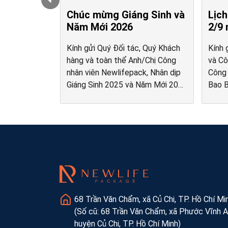
g Sinh và
Lịch nghỉ lễ Quốc Khánh
Hướ
2/9 năm 2025
Chí
New
, Quý Khách
Kính gửi Quý Đối tác, Khách hàng
Chính
/Chị Công
và Công nhân viên Newlifepack,
từ: N
k, Nhân dịp
Công ty TNHH MTV TMDV In
Chính
Năm Mới 2026
Bao Bì Cuộc Sống Mới
Newli
 xin trân
(Newlifepack Co., Ltd.) trân trọng
xây d
 Anh/Chị cùng
thông báo về lịch nghỉ lễ Quốc
bền v
úc tốt đẹp
Khánh 2/9 năm 2025 như sau:
thông
n chân thành
Thời gian nghỉ lễ: Ngày 1/9/2025
bao b
(Thứ Hai) và 2/9/2025 (Thứ Ba)
làm v
Ngày trở […]
68 Trần Văn Chẩm, xã Củ Chi, TP. Hồ Chí Mi
(Số cũ: 68 Trần Văn Chẩm, xã Phước Vĩnh A
huyện Củ Chi, TP. Hồ Chí Minh)