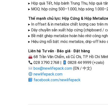
▸ Hộp quà Tết, hộp bánh Trung Thu, hộp quà tặn
▸ MOQ: hộp cứng 500–1.000, hộp sóng 1.000–
Thế mạnh chủ lực: Hộp Cứng & Hộp Metaliz
▸ In offset & in metalize chất lượng cao trên 
▸ Dây chuyền sản xuất hộp cứng (chipboard / ca
▸ Bề mặt ghép metalize hoàn hảo nhờ công nghệ 
▸ Hiệu ứng nổi bật: móc metalize, drip-off kéo 
Liên hệ Tư vấn · Báo giá · Đặt hàng
68 Trần Văn Chẩm, xã Củ Chi, TP. Hồ Chí Minh 
028 3790 2768 |
0828 44 9999 (+zalo)
box@newlifepack.com
(EN / 中文)
newlifepack.com
facebook.com/newlifepack