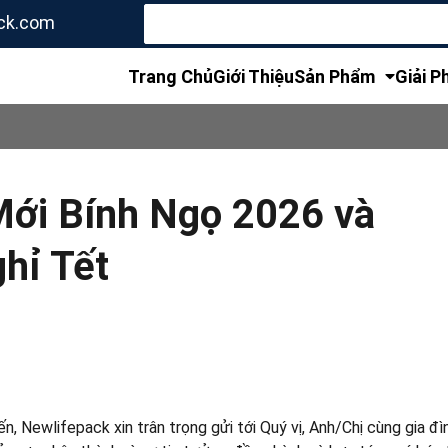
Tìm
ck.com
kiếm
cho:
Trang Chủ
Giới Thiệu
Sản Phẩm
Giải P
ới Bính Ngọ 2026 và
hỉ Tết
 Newlifepack xin trân trọng gửi tới Quý vị, Anh/Chị cùng gia đì