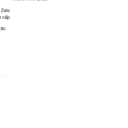
 Zalo
n cấp.
tác.