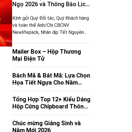
Ngọ 2026 và Thông Báo Lịch
Nghỉ Tết
Kính gửi Quý Đối tác, Quý Khách hàng
và toàn thể Anh/Chị CBCNV
Newlifepack, Nhân dịp Tết Nguyên
Đán Bính Ngọ 2026 sắp đến,
Newlifepack xin trân trọng gửi tới
Mailer Box – Hộp Thương
Quý vị, Anh/Chị cùng gia đình những
Mại Điện Tử
lời chúc tốt đẹp nhất, đồng thời gửi
lời cảm ơn chân thành vì sự tin tưởng,
đồng […]
Bách Mã & Bát Mã: Lựa Chọn
Họa Tiết Ngựa Cho Năm
Bính Ngọ
Tổng Hợp Top 12+ Kiểu Dáng
Hộp Cứng Chipboard Thông
Dụng (Việt/ Anh)
Chúc mừng Giáng Sinh và
Năm Mới 2026