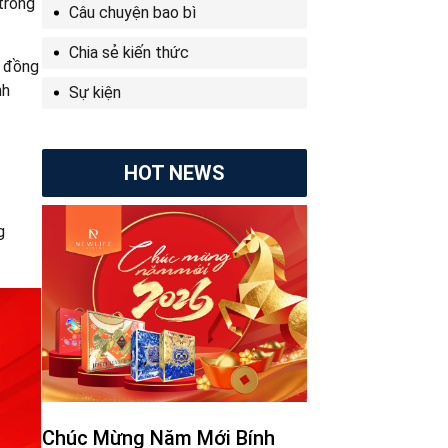
trong
Câu chuyện bao bì
Chia sẻ kiến thức
, đồng
nh
Sự kiện
HOT NEWS
g
Chúc Mừng Năm Mới Bính