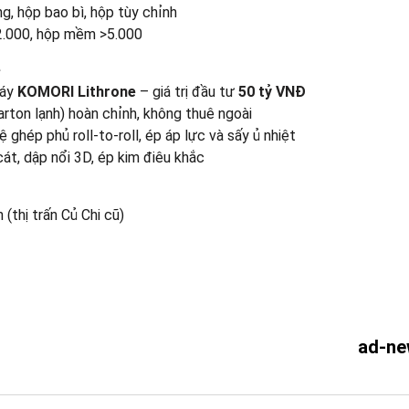
g, hộp bao bì, hộp tùy chỉnh
2.000, hộp mềm >5.000
e
máy
KOMORI Lithrone
– giá trị đầu tư
50 tỷ VNĐ
rton lạnh) hoàn chỉnh, không thuê ngoài
ghép phủ roll-to-roll, ép áp lực và sấy ủ nhiệt
cát, dập nổi 3D, ép kim điêu khắc
(thị trấn Củ Chi cũ)
ad-ne