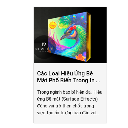
Các Loại Hiệu Ứng Bề
Mặt Phổ Biến Trong In Ấn
Bao Bì
Trong ngành bao bì hiện đại, Hiệu
ứng Bề mặt (Surface Effects)
đóng vai trò then chốt trong
việc tạo ấn tượng ban đầu với
người tiêu dùng. Từ lớp phủ UV
bóng sáng, bề mặt nhám cát tinh