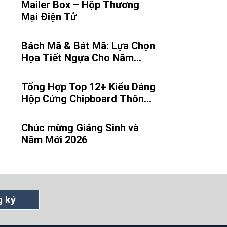
Mailer Box – Hộp Thương
Quý vị, Anh/Chị cùng gia đình những
Mại Điện Tử
lời chúc tốt đẹp nhất, đồng thời gửi
lời cảm ơn chân thành vì sự tin tưởng,
đồng […]
Bách Mã & Bát Mã: Lựa Chọn
Họa Tiết Ngựa Cho Năm
Bính Ngọ
Tổng Hợp Top 12+ Kiểu Dáng
Hộp Cứng Chipboard Thông
Dụng (Việt/ Anh)
Chúc mừng Giáng Sinh và
Năm Mới 2026
 ký