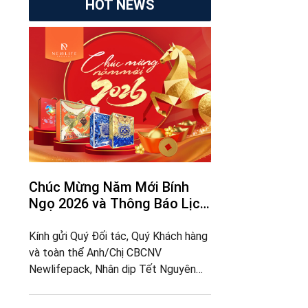
HOT NEWS
Chúc Mừng Năm Mới Bính
Ngọ 2026 và Thông Báo Lịch
Nghỉ Tết
Kính gửi Quý Đối tác, Quý Khách hàng
và toàn thể Anh/Chị CBCNV
Newlifepack, Nhân dịp Tết Nguyên
Đán Bính Ngọ 2026 sắp đến,
Newlifepack xin trân trọng gửi tới