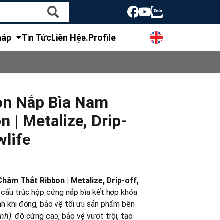
háp
Tin Tức
Liên Hệ
e.Profile
ọn Nắp Bìa Nam
 | Metalize, Drip-
wlife
âm Thắt Ribbon | Metalize, Drip-off,
 cấu trúc hộp cứng nắp bìa kết hợp khóa
h khi đóng, bảo vệ tối ưu sản phẩm bên
ạnh)
: độ cứng cao, bảo vệ vượt trội, tạo