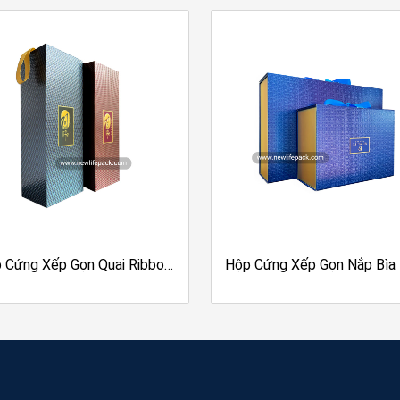
Nhà sản xuất chuyên nghiệp quy m
Tái tạo màu sắc hoàn hảo nhờ c
“Kim Cương”
KOMORI Lithron
Nhà máy 15.000m² trang bị máy
hàng lớn trong thời gian ngắn.
Quy trình sản xuất hộp cứng ho
ngoài.
Cam kết chất lượng ổn 
Đội ngũ thiết kế, chế bản giàu k
sản xuất chuyên môn cao. Tư vấ
Đạt chứng nhận quốc tế:
ISO 9
GSV, FSC, SMETA
.
Liên hệ ngay để được tư vấn
 Cứng Xếp Gọn Quai Ribbon
Hộp Cứng Xếp Gọn Nắp Bìa
Trụ sở & Nhà máy:
68 Trần Văn
g Rượu | Phủ UV, Dập nổi |
Châm Thắt Ribbon | Metali
(Địa chỉ cũ: 68 Trần Văn Chẩm,
riangle Pattern | Newlife
Drip-off, Dập Nổi | Newli
Chí Minh)
Điện thoại:
028.3790.2768
Hotline:
0828.44.9999 (Phòng 
Email:
box@newlifepack.com
(