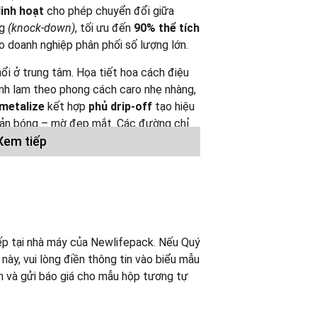
linh hoạt
cho phép chuyển đổi giữa
g
(knock-down)
, tối ưu đến
90% thể tích
o doanh nghiệp phân phối số lượng lớn.
nổi ở trung tâm. Họa tiết hoa cách điệu
anh lam theo phong cách caro nhẹ nhàng,
metalize
kết hợp
phủ drip-off
tạo hiệu
hản bóng – mờ đẹp mắt. Các đường chỉ
u sâu thị giác và cảm giác sờ chạm thú
Xem tiếp
g. Sản phẩm hỗ trợ
tùy biến linh hoạt
về
a tiết và hiệu ứng bề mặt, đáp ứng đa
 giải pháp bao bì cao cấp, giúp doanh
ệu chuyên nghiệp và nổi bật.
ếp tại nhà máy của Newlifepack. Nếu Quý
y, vui lòng điền thông tin vào biểu mẫu
iệu chỉ nhằm mục đích tham khảo.
ấn và gửi báo giá cho mẫu hộp tương tự
 để sản xuất cho bất kỳ khách hàng