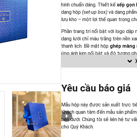
hình chuẩn dáng. Thiết kế
xếp gọn 
dạng hộp
(set-up box)
và dạng phẳn
lưu kho – một lợi thế quan trọng ch
Phần trang trí nổi bật với logo dập 
dạng lưới chỉ màu trắng trên nền x
thanh lịch. Bề mặt hộp
ghép màng 
ứng ánh kim nổi bật và độ tương p
hoa được
dập nổi tinh xảo
tạo chiề
vị, nâng tầm trải nghiệm khách hàn
kích thước, vật liệu in, màu sắc, họ
dạng nhu cầu sử dụng và ngân sách.
Yêu cầu báo giá
Newlifepack
tự tin mang đến những
nghiệp xây dựng hình ảnh thương hi
Mẫu hộp này được sản xuất trực ti
Khách quan tâm đến mẫu sản phẩm nà
Mẫu đã sản xuất được giới th
bên dưới. Chúng tôi sẽ liên hệ tư v
Chúng tôi không sử dụng mẫu này
cho Quý Khách.
nào
khác.