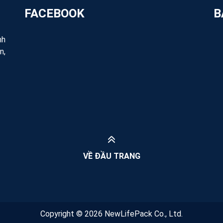
Website:
https://newlifepack
FACEBOOK
B
Fanpage:
https://www.facebo
Cảm ơn đã lựa chọn tham khảo chúng 
nh
khác. Chúng tôi rất hân hạnh được
n,
VỀ ĐẦU TRANG
Copyright © 2026 NewLifePack Co., Ltd.