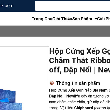
Tìm
ck.com
kiếm
cho:
Trang Chủ
Giới Thiệu
Sản Phẩm
Giải P
Hộp Cứng Xếp G
Châm Thắt Ribbon
off, Dập Nổi | Ne
Thông tin sản phẩm
Hộp Cứng Xếp Gọn Nắp Bìa Nam Ch
Dập Nổi | Newlife
gây ấn tượng với
nam châm chắc chắn, giữ nắp cố địn
trong. Vật liệu
Chipboard
(carton l