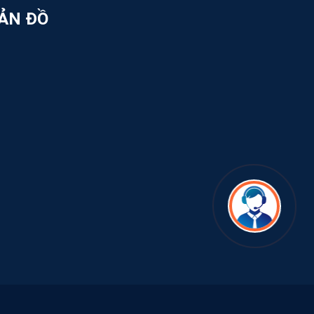
.com
ẢN ĐỒ
ok.com/newlifepack
tôi giữa rất nhiều cơ sở in ấn bao bì
 phục vụ Quý Khách Hàng!