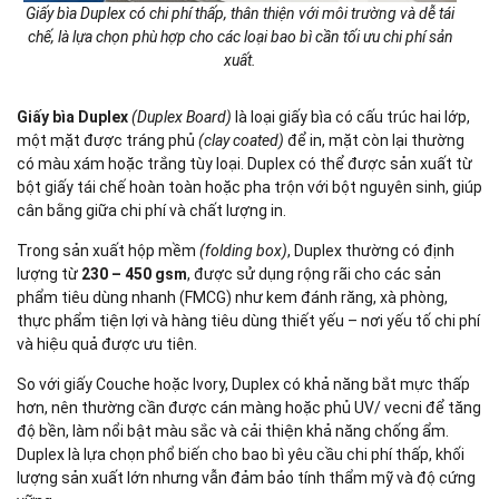
Giấy bìa Duplex có chi phí thấp, thân thiện với môi trường và dễ tái
chế, là lựa chọn phù hợp cho các loại bao bì cần tối ưu chi phí sản
xuất.
Giấy bìa Duplex
(Duplex Board)
là loại giấy bìa có cấu trúc hai lớp,
một mặt được tráng phủ
(clay coated)
để in, mặt còn lại thường
có màu xám hoặc trắng tùy loại. Duplex có thể được sản xuất từ
bột giấy tái chế hoàn toàn hoặc pha trộn với bột nguyên sinh, giúp
cân bằng giữa chi phí và chất lượng in.
Trong sản xuất hộp mềm
(folding box)
, Duplex thường có định
lượng từ
230 – 450 gsm
, được sử dụng rộng rãi cho các sản
phẩm tiêu dùng nhanh (FMCG) như kem đánh răng, xà phòng,
thực phẩm tiện lợi và hàng tiêu dùng thiết yếu – nơi yếu tố chi phí
và hiệu quả được ưu tiên.
So với giấy Couche hoặc Ivory, Duplex có khả năng bắt mực thấp
hơn, nên thường cần được cán màng hoặc phủ UV/ vecni để tăng
độ bền, làm nổi bật màu sắc và cải thiện khả năng chống ẩm.
Duplex là lựa chọn phổ biến cho bao bì yêu cầu chi phí thấp, khối
lượng sản xuất lớn nhưng vẫn đảm bảo tính thẩm mỹ và độ cứng