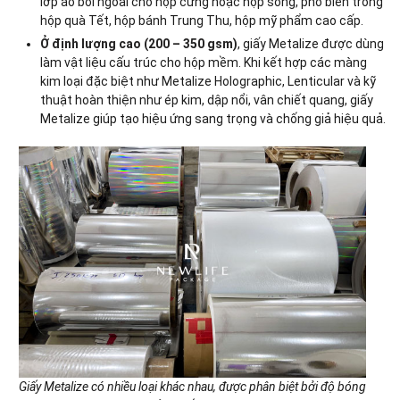
lớp áo bồi ngoài cho hộp cứng hoặc hộp sóng, phổ biến trong
hộp quà Tết, hộp bánh Trung Thu, hộp mỹ phẩm cao cấp.
Ở định lượng cao (200 – 350 gsm)
, giấy Metalize được dùng
làm vật liệu cấu trúc cho hộp mềm. Khi kết hợp các màng
kim loại đặc biệt như Metalize Holographic, Lenticular và kỹ
thuật hoàn thiện như ép kim, dập nổi, vân chiết quang, giấy
Metalize giúp tạo hiệu ứng sang trọng và chống giả hiệu quả.
Giấy Metalize có nhiều loại khác nhau, được phân biệt bởi độ bóng