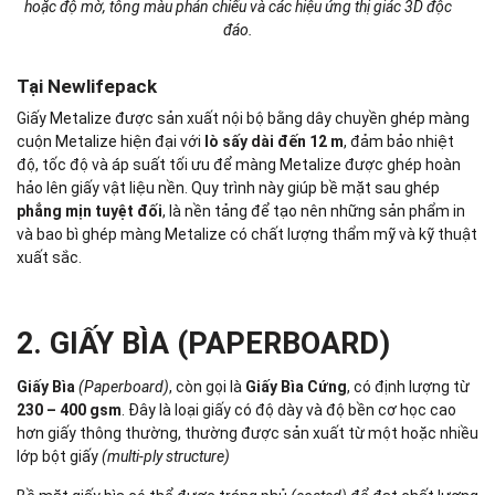
hoặc độ mờ, tông màu phản chiếu và các hiệu ứng thị giác 3D độc
đáo.
Tại Newlifepack
Giấy Metalize được sản xuất nội bộ bằng dây chuyền ghép màng
cuộn Metalize hiện đại với
lò sấy dài đến 12 m
, đảm bảo nhiệt
độ, tốc độ và áp suất tối ưu để màng Metalize được ghép hoàn
hảo lên giấy vật liệu nền. Quy trình này giúp bề mặt sau ghép
phẳng mịn tuyệt đối
, là nền tảng để tạo nên những sản phẩm in
và bao bì ghép màng Metalize có chất lượng thẩm mỹ và kỹ thuật
xuất sắc.
2. GIẤY BÌA (PAPERBOARD)
Giấy Bìa
(Paperboard)
, còn gọi là
Giấy Bìa Cứng
, có định lượng từ
230 – 400 gsm
. Đây là loại giấy có độ dày và độ bền cơ học cao
hơn giấy thông thường, thường được sản xuất từ một hoặc nhiều
lớp bột giấy
(multi-ply structure)