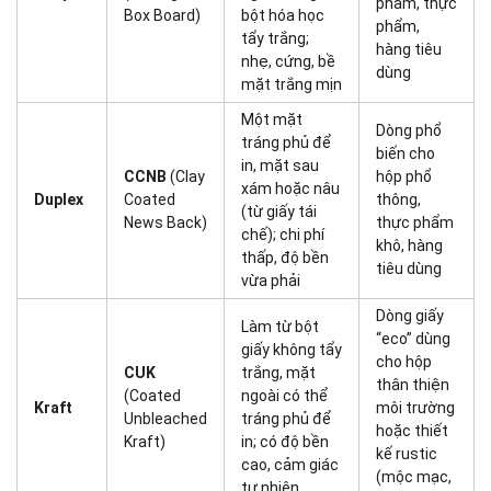
phẩm, thực
Box Board)
bột hóa học
phẩm,
tẩy trắng;
hàng tiêu
nhẹ, cứng, bề
dùng
mặt trắng mịn
Một mặt
Dòng phổ
tráng phủ để
biến cho
in, mặt sau
CCNB
(Clay
hộp phổ
xám hoặc nâu
Duplex
Coated
thông,
(từ giấy tái
News Back)
thực phẩm
chế); chi phí
khô, hàng
thấp, độ bền
tiêu dùng
vừa phải
Dòng giấy
Làm từ bột
“eco” dùng
giấy không tẩy
cho hộp
CUK
trắng, mặt
thân thiện
(Coated
ngoài có thể
Kraft
môi trường
Unbleached
tráng phủ để
hoặc thiết
Kraft)
in; có độ bền
kế rustic
cao, cảm giác
(mộc mạc,
tự nhiên