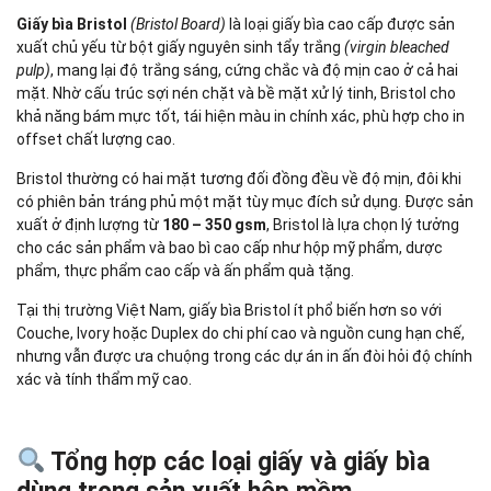
Giấy bìa Bristol
(Bristol Board)
là loại giấy bìa cao cấp được sản
xuất chủ yếu từ bột giấy nguyên sinh tẩy trắng
(virgin bleached
pulp)
, mang lại độ trắng sáng, cứng chắc và độ mịn cao ở cả hai
mặt. Nhờ cấu trúc sợi nén chặt và bề mặt xử lý tinh, Bristol cho
khả năng bám mực tốt, tái hiện màu in chính xác, phù hợp cho in
offset chất lượng cao.
Bristol thường có hai mặt tương đối đồng đều về độ mịn, đôi khi
có phiên bản tráng phủ một mặt tùy mục đích sử dụng. Được sản
xuất ở định lượng từ
180 – 350 gsm
, Bristol là lựa chọn lý tưởng
cho các sản phẩm và bao bì cao cấp như hộp mỹ phẩm, dược
phẩm, thực phẩm cao cấp và ấn phẩm quà tặng.
Tại thị trường Việt Nam, giấy bìa Bristol ít phổ biến hơn so với
Couche, Ivory hoặc Duplex do chi phí cao và nguồn cung hạn chế,
nhưng vẫn được ưa chuộng trong các dự án in ấn đòi hỏi độ chính
xác và tính thẩm mỹ cao.
Tổng hợp các loại giấy và giấy bìa