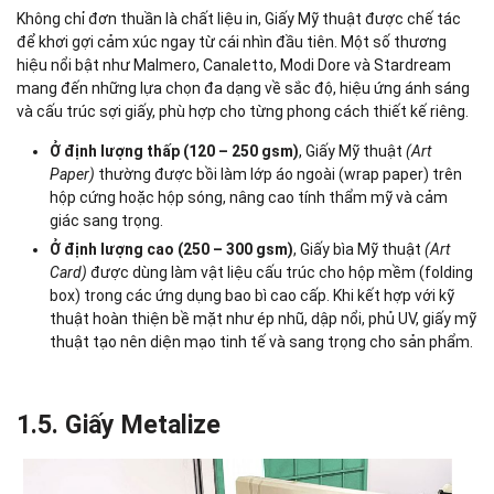
Không chỉ đơn thuần là chất liệu in, Giấy Mỹ thuật được chế tác
để khơi gợi cảm xúc ngay từ cái nhìn đầu tiên. Một số thương
hiệu nổi bật như Malmero, Canaletto, Modi Dore và Stardream
mang đến những lựa chọn đa dạng về sắc độ, hiệu ứng ánh sáng
và cấu trúc sợi giấy, phù hợp cho từng phong cách thiết kế riêng.
Ở định lượng thấp (120 – 250 gsm)
, Giấy Mỹ thuật
(Art
Paper)
thường được bồi làm lớp áo ngoài (wrap paper) trên
hộp cứng hoặc hộp sóng, nâng cao tính thẩm mỹ và cảm
giác sang trọng.
Ở định lượng cao (250 – 300 gsm)
, Giấy bìa Mỹ thuật
(Art
Card)
được dùng làm vật liệu cấu trúc cho hộp mềm (folding
box) trong các ứng dụng bao bì cao cấp. Khi kết hợp với kỹ
thuật hoàn thiện bề mặt như ép nhũ, dập nổi, phủ UV, giấy mỹ
thuật tạo nên diện mạo tinh tế và sang trọng cho sản phẩm.
1.5. Giấy Metalize