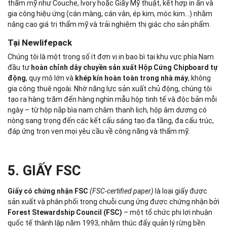
thẩm mỹ như Couche, Ivory hoặc Giấy Mỹ thuật, kết hợp in ấn và
gia công hiệu ứng (cán màng, cán vân, ép kim, móc kim…) nhằm
nâng cao giá trị thẩm mỹ và trải nghiệm thị giác cho sản phẩm.
Tại Newlifepack
Chúng tôi là một trong số ít đơn vị in bao bì tại khu vực phía Nam
đầu tư
hoàn chỉnh dây chuyền sản xuất Hộp Cứng Chipboard tự
động
, quy mô lớn và
khép kín hoàn toàn trong nhà máy
, không
gia công thuê ngoài. Nhờ năng lực sản xuất chủ động, chúng tôi
tạo ra hàng trăm đến hàng nghìn mẫu hộp tinh tế và độc bản mỗi
ngày – từ hộp nắp bìa nam châm thanh lịch, hộp âm dương có
nòng sang trọng đến các kết cấu sáng tạo đa tầng, đa cấu trúc,
đáp ứng trọn vẹn mọi yêu cầu về công năng và thẩm mỹ.
5. GIẤY FSC
Giấy có chứng nhận FSC
(FSC-certified paper)
là loại giấy được
sản xuất và phân phối trong chuỗi cung ứng được chứng nhận bởi
Forest Stewardship Council (FSC)
– một tổ chức phi lợi nhuận
quốc tế thành lập năm 1993, nhằm thúc đẩy quản lý rừng bền