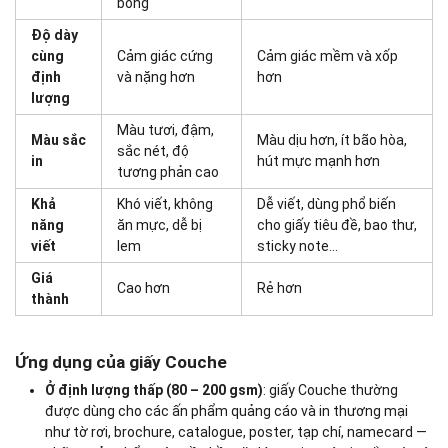
bóng
Độ dày
cùng
Cảm giác cứng
Cảm giác mềm và xốp
định
và nặng hơn
hơn
lượng
Màu tươi, đậm,
Màu sắc
Màu dịu hơn, ít bão hòa,
sắc nét, độ
in
hút mực mạnh hơn
tương phản cao
Khả
Khó viết, không
Dễ viết, dùng phổ biến
năng
ăn mực, dễ bị
cho giấy tiêu đề, bao thư,
viết
lem
sticky note…
Giá
Cao hơn
Rẻ hơn
thành
Ứng dụng của giấy Couche
Ở định lượng thấp (80 – 200 gsm)
: giấy Couche thường
được dùng cho các ấn phẩm quảng cáo và in thương mại
như tờ rơi, brochure, catalogue, poster, tạp chí, namecard —