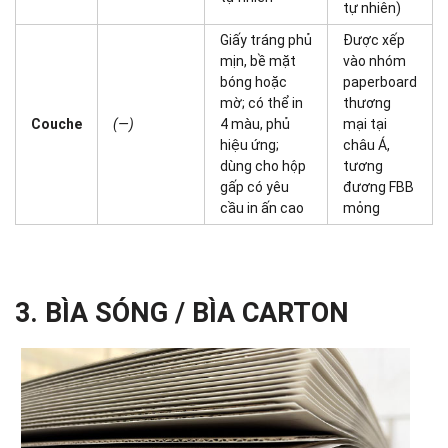
tự nhiên)
Giấy tráng phủ
Được xếp
mịn, bề mặt
vào nhóm
bóng hoặc
paperboard
mờ; có thể in
thương
Couche
(—)
4 màu, phủ
mại tại
hiệu ứng;
châu Á,
dùng cho hộp
tương
gấp có yêu
đương FBB
cầu in ấn cao
mỏng
3. BÌA SÓNG / BÌA CARTON