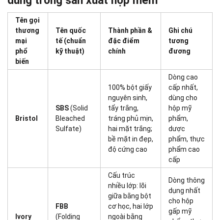
dùng trong sản xuất hộp mềm
Tên gọi
thương
Tên quốc
Thành phần &
Ghi chú
mại
tế (chuẩn
đặc điểm
tương
phổ
kỹ thuật)
chính
đương
biến
Dòng cao
100% bột giấy
cấp nhất,
nguyên sinh,
dùng cho
SBS
(Solid
tẩy trắng,
hộp mỹ
Bristol
Bleached
tráng phủ mịn,
phẩm,
Sulfate)
hai mặt trắng;
dược
bề mặt in đẹp,
phẩm, thực
độ cứng cao
phẩm cao
cấp
Cấu trúc
Dòng thông
nhiều lớp: lõi
dụng nhất
giữa bằng bột
cho hộp
FBB
cơ học, hai lớp
gấp mỹ
Ivory
(Folding
ngoài bằng