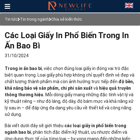
Tin tức
Tin trong ngành
Chia sẻ kiến thức
Các Loại Giấy In Phổ Biến Trong In
Ấn Bao Bì
31/10/2024
Trong in ấn bao bì
, việc chọn đúng loại giấy in đóng vai trò đặc
biệt quan trọng. Loại giấy phù hợp không chỉ quyết định vẻ đẹp và
chất lượng thành phẩm mà còn ảnh hưởng trực tiếp đến
độ bền,
khả năng bảo vệ sản phẩm, chi phí sản xuất
và
hiệu quả truyền
thông thương hiệu.
Mỗi dòng giấy mang những đặc tính vật lý và
kỹ thuật riêng – như độ láng, độ dày, độ bám mực và khả năng xử
lý sau in – để đáp ứng đa dạng yêu cầu về thiết kế và công năng
sử dụng.
Bài viết dưới đây sẽ giới thiệu
các loại giấy in phổ biến trong
ngành bao bì
, phân tích đặc điểm kỹ thuật, ưu nhược điểm và
ứng dụng thực tế của từng loại – hy vọng mang đến những kiến