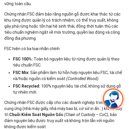
vững toàn cầu.
Chứng nhận FSC đảm bảo rằng nguồn gỗ được khai thác từ các
khu rừng được quản lý có trách nhiệm, có thể truy xuất, không
gây phá rừng hoặc tổn hại hệ sinh thái, đồng thời tuân thủ các
tiêu chuẩn nghiêm ngặt về môi trường, quyền lao động và cộng
đồng địa phương.
FSC hiện có ba loại nhãn chính:
FSC 100%:
Toàn bộ nguyên liệu từ rừng được quản lý theo
tiêu chuẩn FSC.
FSC Mix:
Sản phẩm làm từ hỗn hợp nguyên liệu FSC, tái chế
và/hoặc nguồn có kiểm soát
(Controlled Wood)
.
FSC Recycled:
100% nguyên liệu tái chế, không sử dụng gỗ
tự nhiên mới.
Chứng nhận FSC được cấp cho các doanh nghiệp trong chuỗi
cung ứng (nhà máy giấy, nhà máy bao bì, cơ sở in ấn…) khi họ duy
trì
Chuỗi Kiểm Soát Nguồn Gốc
(Chain of Custody – CoC)
, bảo
đảm nguyên liệu được truy xuất và không trộn lẫn với nguồn
không được kiểm soát.