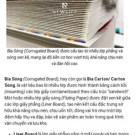
Bìa Sóng (Corrugated Board) được cấu tạo từ nhiều lớp phẳng và
sóng xen kẽ, mang lại độ bền cơ học vượt trội, khả năng chịu nén
và đàn hồi cao.
Bìa Sóng
(Corrugated Board)
, hay còn gọi là
Bìa Carton/ Carton
Sóng
, là vật liệu bao bì nhiều lớp được hình thành bằng cách bồi
(mounting)
các lớp giấy containerboard theo cấu trúc “sandwich”.
Một hoặc nhiều lớp giấy sóng
(Fluting Paper)
được đặt xen kẽ giữa
các lớp giấy phẳng
(Liner Board)
, tạo nên kết cấu đặc trưng sở
hữu khả năng chịu nén, chịu uốn tốt, đóng vai trò như một lớp
đệm hấp thụ va đập, bảo vệ sản phẩm an toàn trong quá trình
vận chuyển và lưu kho.
Liner Board
là lớp giấy phẳng nằm ở mặt ngoài và bên trong