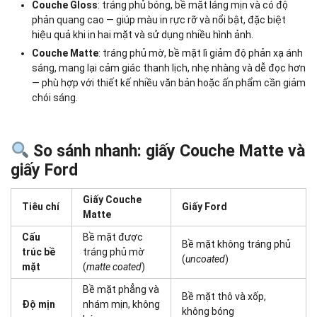
Couche Gloss
: tráng phủ bóng, bề mặt láng mịn và có độ
phản quang cao — giúp màu in rực rỡ và nổi bật, đặc biệt
hiệu quả khi in hai mặt và sử dụng nhiều hình ảnh.
Couche Matte
: tráng phủ mờ, bề mặt lì giảm độ phản xạ ánh
sáng, mang lại cảm giác thanh lịch, nhẹ nhàng và dễ đọc hơn
— phù hợp với thiết kế nhiều văn bản hoặc ấn phẩm cần giảm
chói sáng.
So sánh nhanh: giấy Couche Matte và
giấy Ford
Giấy Couche
Tiêu chí
Giấy Ford
Matte
Cấu
Bề mặt được
Bề mặt không tráng phủ
trúc bề
tráng phủ mờ
(
uncoated
)
mặt
(
matte coated
)
Bề mặt phẳng và
Bề mặt thô và xốp,
Độ mịn
nhám mịn, không
không bóng