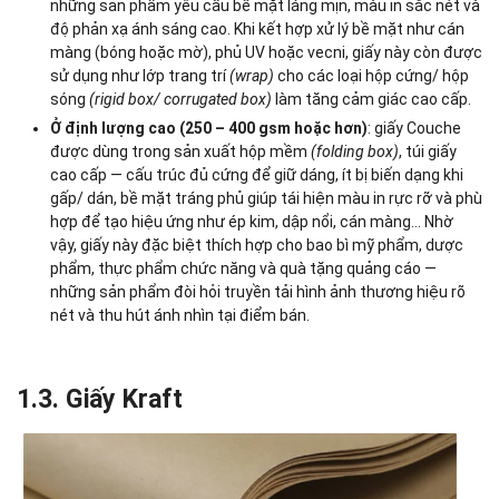
những sản phẩm yêu cầu bề mặt láng mịn, màu in sắc nét và
độ phản xạ ánh sáng cao. Khi kết hợp xử lý bề mặt như cán
màng (bóng hoặc mờ), phủ UV hoặc vecni, giấy này còn được
sử dụng như lớp trang trí
(wrap)
cho các loại hộp cứng/ hộp
sóng
(rigid box/ corrugated box)
làm tăng cảm giác cao cấp.
Ở định lượng cao (250 – 400 gsm hoặc hơn)
: giấy Couche
được dùng trong sản xuất hộp mềm
(folding box)
, túi giấy
cao cấp — cấu trúc đủ cứng để giữ dáng, ít bị biến dạng khi
gấp/ dán, bề mặt tráng phủ giúp tái hiện màu in rực rỡ và phù
hợp để tạo hiệu ứng như ép kim, dập nổi, cán màng… Nhờ
vậy, giấy này đặc biệt thích hợp cho bao bì mỹ phẩm, dược
phẩm, thực phẩm chức năng và quà tặng quảng cáo —
những sản phẩm đòi hỏi truyền tải hình ảnh thương hiệu rõ
nét và thu hút ánh nhìn tại điểm bán.
1.3. Giấy Kraft