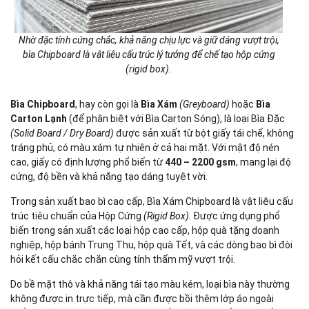
Nhờ đặc tính cứng chắc, khả năng chịu lực và giữ dáng vượt trội,
bìa Chipboard là vật liệu cấu trúc lý tưởng để chế tạo hộp cứng
(rigid box).
Bìa Chipboard
, hay còn gọi là
Bìa Xám
(Greyboard)
hoặc
Bìa
Carton Lạnh
(để phân biệt với Bìa Carton Sóng), là loại Bìa Đặc
(Solid Board / Dry Board)
được sản xuất từ bột giấy tái chế, không
tráng phủ, có màu xám tự nhiên ở cả hai mặt. Với mật độ nén
cao, giấy có định lượng phổ biến từ
440 – 2200 gsm
, mang lại độ
cứng, độ bền và khả năng tạo dáng tuyệt vời.
Trong sản xuất bao bì cao cấp, Bìa Xám Chipboard là vật liệu cấu
trúc tiêu chuẩn của Hộp Cứng
(Rigid Box)
. Được ứng dụng phổ
biến trong sản xuất các loại hộp cao cấp, hộp quà tặng doanh
nghiệp, hộp bánh Trung Thu, hộp quà Tết, và các dòng bao bì đòi
hỏi kết cấu chắc chắn cùng tính thẩm mỹ vượt trội.
Do bề mặt thô và khả năng tái tạo màu kém, loại bìa này thường
không được in trực tiếp, mà cần được bồi thêm lớp áo ngoài