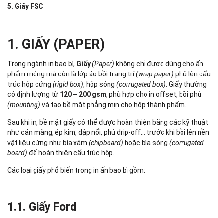
5. Giấy FSC
1. GIẤY (PAPER)
Trong ngành in bao bì,
Giấy
(Paper)
không chỉ được dùng cho ấn
phẩm mỏng mà còn là lớp áo bồi trang trí
(wrap paper)
phủ lên cấu
trúc hộp cứng
(rigid box)
, hộp sóng
(corrugated box)
. Giấy thường
có định lượng từ
120 – 200 gsm
, phù hợp cho in offset, bồi phủ
(mounting)
và tạo bề mặt phẳng mịn cho hộp thành phẩm.
Sau khi in, bề mặt giấy có thể được hoàn thiện bằng các kỹ thuật
như cán màng, ép kim, dập nổi, phủ drip-off… trước khi bồi lên nền
vật liệu cứng như bìa xám
(chipboard)
hoặc bìa sóng
(corrugated
board)
để hoàn thiện cấu trúc hộp.
Các loại giấy phổ biến trong in ấn bao bì gồm:
1.1. Giấy Ford