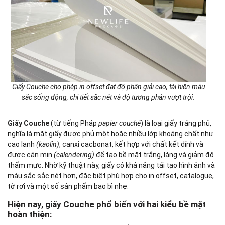
Giấy Couche cho phép in offset đạt độ phân giải cao, tái hiện màu
sắc sống động, chi tiết sắc nét và độ tương phản vượt trội.
Giấy Couche
(từ tiếng Pháp
papier couché
) là loại giấy tráng phủ,
nghĩa là mặt giấy được phủ một hoặc nhiều lớp khoáng chất như
cao lanh
(kaolin)
, canxi cacbonat, kết hợp với chất kết dính và
được cán mịn
(calendering)
để tạo bề mặt trắng, láng và giảm độ
thấm mực. Nhờ kỹ thuật này, giấy có khả năng tái tạo hình ảnh và
màu sắc sắc nét hơn, đặc biệt phù hợp cho in offset, catalogue,
tờ rơi và một số sản phẩm bao bì nhẹ.
Hiện nay, giấy Couche phổ biến với hai kiểu bề mặt
hoàn thiện: