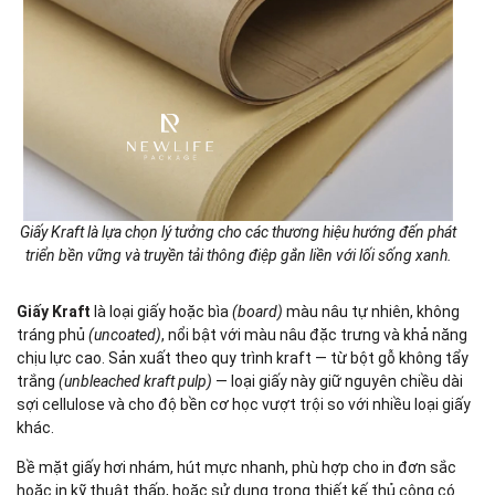
Giấy Kraft là lựa chọn lý tưởng cho các thương hiệu hướng đến phát
triển bền vững và truyền tải thông điệp gắn liền với lối sống xanh.
Giấy Kraft
là loại giấy hoặc bìa
(board)
màu nâu tự nhiên, không
tráng phủ
(uncoated)
, nổi bật với màu nâu đặc trưng và khả năng
chịu lực cao. Sản xuất theo quy trình kraft — từ bột gỗ không tẩy
trắng
(unbleached kraft pulp)
— loại giấy này giữ nguyên chiều dài
sợi cellulose và cho độ bền cơ học vượt trội so với nhiều loại giấy
khác.
Bề mặt giấy hơi nhám, hút mực nhanh, phù hợp cho in đơn sắc
hoặc in kỹ thuật thấp, hoặc sử dụng trong thiết kế thủ công có