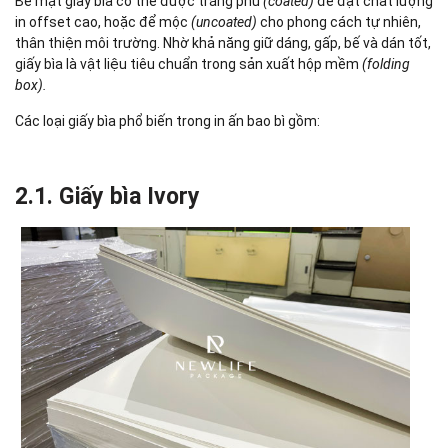
Bề mặt giấy bìa có thể được tráng phủ
(coated)
để đạt chất lượng
in offset cao, hoặc để mộc
(uncoated)
cho phong cách tự nhiên,
thân thiện môi trường. Nhờ khả năng giữ dáng, gấp, bế và dán tốt,
giấy bìa là vật liệu tiêu chuẩn trong sản xuất hộp mềm
(folding
box).
Các loại giấy bìa phổ biến trong in ấn bao bì gồm:
2.1. Giấy bìa Ivory