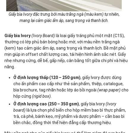
Giấy bìa Ivory đặc trưng bởi màu trắng ngà (màu kem) tự nhiên,
mang lại cảm giác ấm áp, sang trọng và thanh lịch.
Giấy bìa Ivory
(Ivory Board)
là loại giấy tráng phủ một mặt (C1S),
thường có lớp phủ bán bóng hoặc mờ, với màu nền trắng ngà
(kem) tạo cảm giác ấm áp, sang trọng và thanh lịch. Bề mặt phủ
mịn giúp in offset chất lượng cao, tái hiện hình ảnh sắc nét. Giấy
nhẹ nhưng cứng, dễ bế, gấp nếp, cân bằng tốt giữa chi phí và hiệu
năng.
Ở định lượng thấp (120 – 250 gsm)
, giấy Ivory được dùng
cho ấn phẩm cao cấp như thẻ sản phẩm, thiệp, catalogue,
bìa brochure, tag nhãn hoặc lớp áo bồi ngoài
(wrap paper)
cho
hộp cứng
(rigid box).
Ở định lượng cao (250 – 350 gsm)
, giấy bìa Ivory
(Ivory
board)
là lựa chọn phổ biến cho hộp mềm bao bì thực phẩm,
trà, cà phê, bánh kẹo, mỹ phẩm và dược phẩm – cần bao bì
bền chắc, đồng thời thể hiện đẳng cấp thương hiệu.