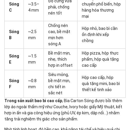
Độ cứng vừa
Sóng
~3.5–
chuyển phổ biến, hộp
phải, chống
C
4 mm
hàng hóa thương
nén tốt
mại
Chống nén
Hộp nhỏ, bao bì cần
Sóng
~2.5
cao, bề mặt
ổn định khi xếp
B
mm
mịn hơn
chồng
sóng A
Bề mặt mịn,
Hộp pizza, hộp thực
Sóng
~1.5
nhẹ, thích
phẩm, hộp quà tặng
E
mm
hợp in offset
cao cấp
Siêu mỏng,
Hộp cao cấp, hộp
Sóng
~0.8
bề mặt mịn,
quà tặng mini, bao bì
F
mm
chi tiết in
thiết kế tinh xảo
sắc nét
Trong sản xuất bao bì cao cấp
, Bìa Carton Sóng được bồi thêm
lớp áo ngoài thẩm mỹ như Couche, Ivory hoặc giấy Mỹ thuật, kết
hợp in ấn và gia công hiệu ứng (phủ UV, ép kim, dập nổi…) nhằm
tăng trải nghiệm thị giác cho sản phẩm.
Nhờ tính linh hoạt, độ bền cao, khả năng tái chế và hiệu quả chi