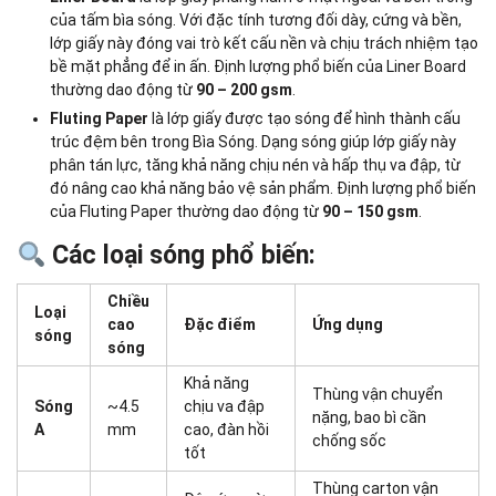
của tấm bìa sóng. Với đặc tính tương đối dày, cứng và bền,
lớp giấy này đóng vai trò kết cấu nền và chịu trách nhiệm tạo
bề mặt phẳng để in ấn. Định lượng phổ biến của Liner Board
thường dao động từ
90 – 200 gsm
.
Fluting Paper
là lớp giấy được tạo sóng để hình thành cấu
trúc đệm bên trong Bìa Sóng. Dạng sóng giúp lớp giấy này
phân tán lực, tăng khả năng chịu nén và hấp thụ va đập, từ
đó nâng cao khả năng bảo vệ sản phẩm. Định lượng phổ biến
của Fluting Paper thường dao động từ
90 – 150 gsm
.
Các loại sóng phổ biến:
Chiều
Loại
cao
Đặc điểm
Ứng dụng
sóng
sóng
Khả năng
Thùng vận chuyển
Sóng
~4.5
chịu va đập
nặng, bao bì cần
A
mm
cao, đàn hồi
chống sốc
tốt
Thùng carton vận