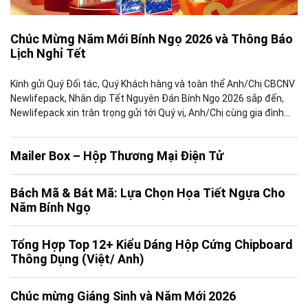
Chúc Mừng Năm Mới Bính Ngọ 2026 và Thông Báo
Lịch Nghỉ Tết
Kính gửi Quý Đối tác, Quý Khách hàng và toàn thể Anh/Chị CBCNV
Newlifepack, Nhân dịp Tết Nguyên Đán Bính Ngọ 2026 sắp đến,
Newlifepack xin trân trọng gửi tới Quý vị, Anh/Chị cùng gia đình
những lời chúc tốt đẹp nhất, đồng thời gửi lời cảm ơn chân thành
vì sự tin tưởng, đồng […]
Mailer Box – Hộp Thương Mại Điện Tử
Bách Mã & Bát Mã: Lựa Chọn Họa Tiết Ngựa Cho
Năm Bính Ngọ
Tổng Hợp Top 12+ Kiểu Dáng Hộp Cứng Chipboard
Thông Dụng (Việt/ Anh)
Chúc mừng Giáng Sinh và Năm Mới 2026