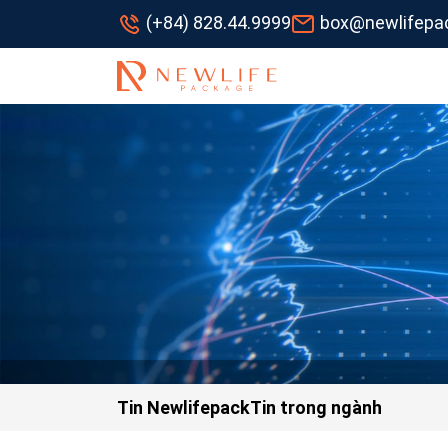
(+84) 828.44.9999
box@newlifepa
Tin Newlifepack
Tin trong ngành