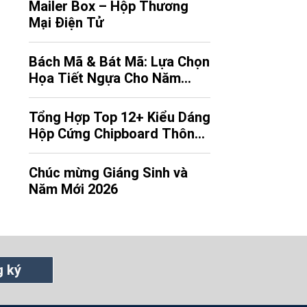
Mailer Box – Hộp Thương
Quý vị, Anh/Chị cùng gia đình những
Mại Điện Tử
lời chúc tốt đẹp nhất, đồng thời gửi
lời cảm ơn chân thành vì sự tin tưởng,
đồng […]
Bách Mã & Bát Mã: Lựa Chọn
Họa Tiết Ngựa Cho Năm
Bính Ngọ
Tổng Hợp Top 12+ Kiểu Dáng
Hộp Cứng Chipboard Thông
Dụng (Việt/ Anh)
Chúc mừng Giáng Sinh và
Năm Mới 2026
 ký