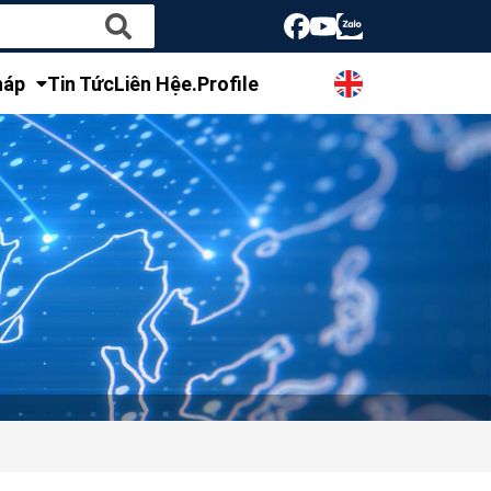
háp
Tin Tức
Liên Hệ
e.Profile