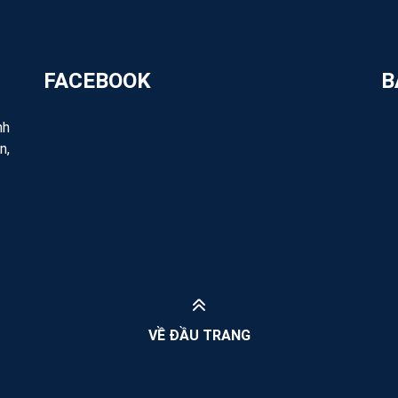
FACEBOOK
B
nh
n,
VỀ ĐẦU TRANG