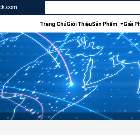
Tìm
ck.com
kiếm
cho:
Trang Chủ
Giới Thiệu
Sản Phẩm
Giải P