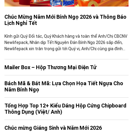
Chúc Mừng Năm Mới Bính Ngọ 2026 và Thông Báo
Lịch Nghỉ Tết
Kính gửi Quý Đối tác, Quý Khách hàng và toàn thể Anh/Chị CBCNV
Newlifepack, Nhân dịp Tết Nguyên Đán Bính Ngọ 2026 sắp đến,
Newlifepack xin trân trọng gửi tới Quý vị, Anh/Chị cùng gia đình
những lời chúc tốt đẹp nhất, đồng thời gửi lời cảm ơn chân thành
vì sự tin tưởng, đồng […]
Mailer Box – Hộp Thương Mại Điện Tử
Bách Mã & Bát Mã: Lựa Chọn Họa Tiết Ngựa Cho
Năm Bính Ngọ
Tổng Hợp Top 12+ Kiểu Dáng Hộp Cứng Chipboard
Thông Dụng (Việt/ Anh)
Chúc mừng Giáng Sinh và Năm Mới 2026