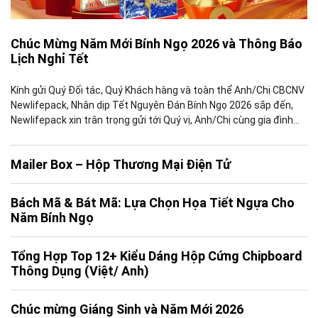
Chúc Mừng Năm Mới Bính Ngọ 2026 và Thông Báo
Lịch Nghỉ Tết
Kính gửi Quý Đối tác, Quý Khách hàng và toàn thể Anh/Chị CBCNV
Newlifepack, Nhân dịp Tết Nguyên Đán Bính Ngọ 2026 sắp đến,
Newlifepack xin trân trọng gửi tới Quý vị, Anh/Chị cùng gia đình
những lời chúc tốt đẹp nhất, đồng thời gửi lời cảm ơn chân thành
vì sự tin tưởng, đồng […]
Mailer Box – Hộp Thương Mại Điện Tử
Bách Mã & Bát Mã: Lựa Chọn Họa Tiết Ngựa Cho
Năm Bính Ngọ
Tổng Hợp Top 12+ Kiểu Dáng Hộp Cứng Chipboard
Thông Dụng (Việt/ Anh)
Chúc mừng Giáng Sinh và Năm Mới 2026