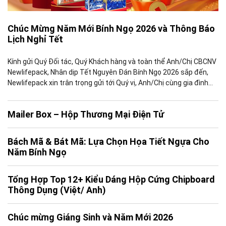
Chúc Mừng Năm Mới Bính Ngọ 2026 và Thông Báo
Lịch Nghỉ Tết
Kính gửi Quý Đối tác, Quý Khách hàng và toàn thể Anh/Chị CBCNV
Newlifepack, Nhân dịp Tết Nguyên Đán Bính Ngọ 2026 sắp đến,
Newlifepack xin trân trọng gửi tới Quý vị, Anh/Chị cùng gia đình
những lời chúc tốt đẹp nhất, đồng thời gửi lời cảm ơn chân thành
vì sự tin tưởng, đồng […]
Mailer Box – Hộp Thương Mại Điện Tử
Bách Mã & Bát Mã: Lựa Chọn Họa Tiết Ngựa Cho
Năm Bính Ngọ
Tổng Hợp Top 12+ Kiểu Dáng Hộp Cứng Chipboard
Thông Dụng (Việt/ Anh)
Chúc mừng Giáng Sinh và Năm Mới 2026