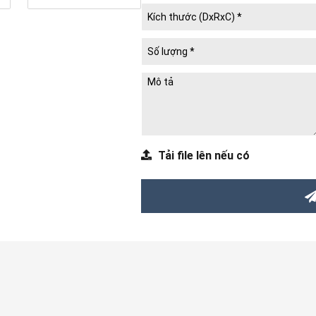
Các loại Giấy In phổ biến
(Xem 
Các loại Hiệu ứng Bề mặt phổ 
Hướng dẫn Đặt hàng và Chính 
Newlifepack Co., Ltd
Công ty
In Bao Bì Cuộc Sống Mới
Tải file lên nếu có
nhà sản xuất
bao bì giấy
quy mô lớn
hộp quà Tết
,
hộp cứng tùy chỉnh
u
Chuyên thiết kế, in ấn, sản xuất:
Hộp cứng
(hộp chipboard / hộp
Hộp quà Tết
, hộp bao bì Tết
Hộp bánh Trung thu
Hộp quà tặng doanh nghiệp
,
sự kiện