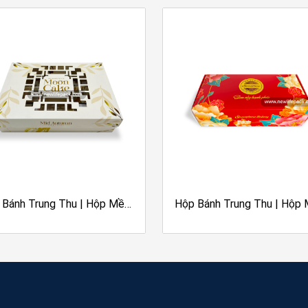
Hộp bao bì sản phẩm
: hộp yế
ngoại & đồ uống, hộp gốm sứ &
hộp thời trang & phụ kiện, hộp
nghệ, hộp xa xỉ phẩm…
Hộp cứng xếp gọn
(
collapsibl
Hộp ghép màng metalize
Hộp carton
(hộp sóng), hộp mề
Tem cuộn, tem chống giả, POSM
Chuyên gia về hiệu ứng bề mặt:
Ép kim, ép nhũ
Dập nổi, dập chìm, dập nổi 3D
 Bánh Trung Thu | Hộp Mềm
Hộp Bánh Trung Thu | Hộp
Cán vân, chiết quang
p Rời (Âm Dương) | Cửa Sổ
Cuộn Nắp Cài | Hoa Mẫu Đ
Phủ UV bóng, UV cát, UV định h
Hoa Văn (花窗)
SweetHome
Cán màng bóng, màng mờ, màn
Ghép màng metalize, màng nh
Die-cut, dán cửa sổ kiếng…
Nhà sản xuất chuyên nghiệp quy 