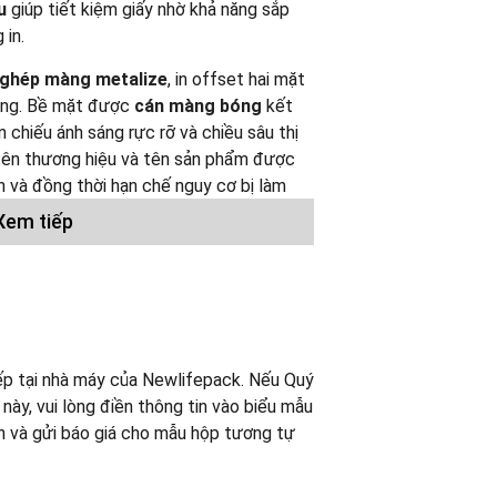
u
giúp tiết kiệm giấy nhờ khả năng sắp
 in.
ghép màng metalize
, in offset hai mặt
ong. Bề mặt được
cán màng bóng
kết
ản chiếu ánh sáng rực rỡ và chiều sâu thị
, tên thương hiệu và tên sản phẩm được
n và đồng thời hạn chế nguy cơ bị làm
Xem tiếp
iệu chỉ nhằm mục đích tham khảo.
 để sản xuất cho bất kỳ khách hàng
ếp tại nhà máy của Newlifepack. Nếu Quý
y, vui lòng điền thông tin vào biểu mẫu
(Xem thêm)
ấn và gửi báo giá cho mẫu hộp tương tự
on/ Hộp Sóng
(Xem thêm)
(Xem thêm)