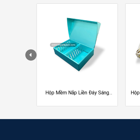
 Hộp Mềm
Hộp Mềm Nắp Liền Đáy Sáng
Hộp
 | Hạt Dinh
Tạo | Newlifepack
Nắ
 Pak