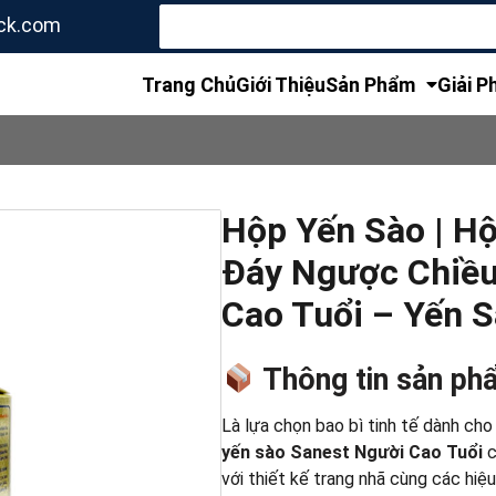
Tìm
ck.com
kiếm
cho:
Trang Chủ
Giới Thiệu
Sản Phẩm
Giải P
Hộp Yến Sào | H
Đáy Ngược Chiều
Cao Tuổi – Yến 
Thông tin sản ph
Là lựa chọn bao bì tinh tế dành ch
yến sào Sanest Người Cao Tuổi
c
với thiết kế trang nhã cùng các hiệ