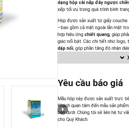
dạng hộp cài nắp đáy ngược chiề
xếp tối ưu trong quá trình bình trang
Hộp được sản xuất từ giấy couche
—bao gồm cả mặt ngoài lẫn mặt tr
hợp hiệu ứng
chiết quang
, giúp ph
giác nổi bật. Các chi tiết như logo
dập nổi
, góp phần tăng độ nhận diệ
giả.
Mẫu đã sản xuất được giới th
Chúng tôi không sử dụng mẫu này
Yêu cầu báo giá
nào
khác.
Xem thêm
Mẫu hộp này được sản xuất trực ti
Khách quan tâm đến mẫu sản phẩm nà
Tổng hợp Kiểu dáng Hộp Cứng
bên dưới. Chúng tôi sẽ liên hệ tư v
Tổng hợp Kiểu dáng Hộp Cart
cho Quý Khách.
Tổng hợp Kiểu Dáng Hộp Mềm