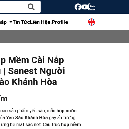
háp
Tin Tức
Liên Hệ
e.Profile
ộp Mềm Cài Nắp
 | Sanest Người
Sào Khánh Hòa
ẩm
o các sản phẩm yến sào, mẫu
hộp nước
ủa
Yến Sào Khánh Hòa
gây ấn tượng
u ứng bề mặt sắc nét. Cấu trúc
hộp mềm