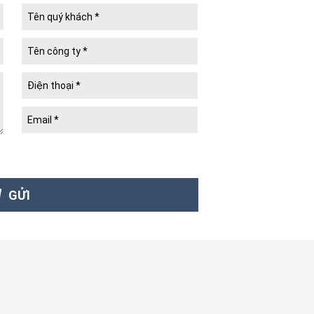
thêm)
biến
(Xem thêm)
sách Bán hàng
(Xem thêm)
.
(
Newlifepack Co., Ltd.
– since 2008) là
; đối tác cung ứng
hộp bánh Trung thu
,
y tín hàng đầu tại TP. Hồ Chí Minh.
GỬI
 carton lạnh)
 hộp quà tặng thương hiệu, hộp quà tặng