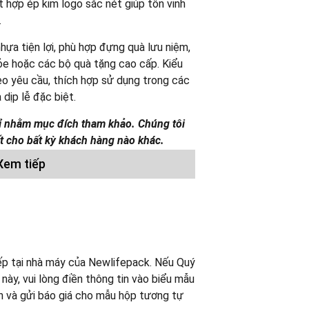
t hợp ép kim logo sắc nét giúp tôn vinh
.
ựa tiện lợi, phù hợp đựng quà lưu niệm,
ỏe hoặc các bộ quà tặng cao cấp. Kiểu
eo yêu cầu, thích hợp sử dụng trong các
 dịp lễ đặc biệt.
hỉ nhằm mục đích tham khảo. Chúng tôi
 cho bất kỳ khách hàng nào khác.
Xem tiếp
ỚI
(
NEWLIFEPACK
, est. 2008) là nhà sản
tác cung ứng Hộp Cứng, Hộp Quà, Hộp Cao
inh.
ếp tại nhà máy của Newlifepack. Nếu Quý
y, vui lòng điền thông tin vào biểu mẫu
ấn và gửi báo giá cho mẫu hộp tương tự
ộp Carton Lạnh)