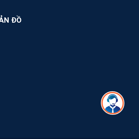
ăn Chẩm, Xã Phước Vĩnh An, Huyện Củ Chi,
ẢN ĐỒ
Kinh Doanh)
Ban Giám Đốc)
ifepack
ifepack
n phẩm của chúng tôi:
.com
ok.com/newlifepack
gram.com/newlifepackofficial
m/@newlifepackofficial
.com/@newlifepackofficial
tôi giữa rất nhiều cơ sở in ấn bao bì
 phục vụ Quý Khách Hàng!