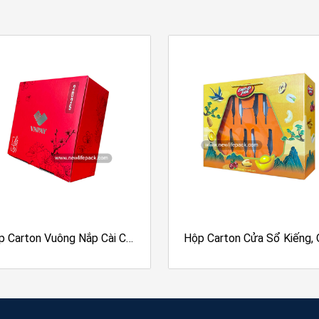
Ghép màng metalize, màng ho
Móc metalize, drip off
Die cut, cửa sổ support…
Nhà sản xuất chuyên nghiệp quy 
Tái tạo màu sắc hoàn hảo nhờ c
“Kim Cương”
Lithrone KOMOR
Nhà máy 15.000m² trang bị máy
hàng lớn trong thời gian ngắn.
Quy trình sản xuất hoàn chỉnh v
kết chất lượng ổn định, giá 
Đội ngũ thiết kế, chế bản giàu k
sản xuất chuyên môn cao. Tư vấ
Đạt chứng nhận quốc tế:
ISO 9
 Carton Cửa Sổ Kiếng, Quai
Hộp Carton Cửa Sổ Kiếng, 
GSV, FSC, SMETA
.
 Dù | Cán Màng Mờ | Bao Bì
Dây Dù | Dập Nổi, Ép Kim,
t Hạt Dinh Dưỡng | Dan-D
Định Hình | Bao Bì Tết Hạt 
Dưỡng | Dan-D
Thông tin liên hệ