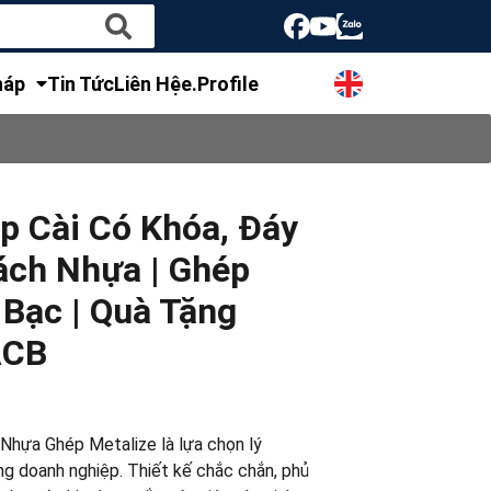
háp
Tin Tức
Liên Hệ
e.Profile
p Cài Có Khóa, Đáy
ách Nhựa | Ghép
 Bạc | Quà Tặng
ACB
hựa Ghép Metalize là lựa chọn lý
g doanh nghiệp. Thiết kế chắc chắn, phủ