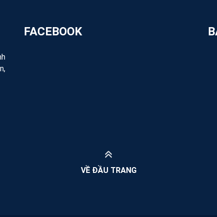
Liên hệ với chúng tôi:
Trụ sở & Nhà máy
: 68 Trần V
FACEBOOK
B
Thành phố Hồ Chí Minh
Điện thoại:
028.3790.2768
nh
Hotline:
0828.44.9999 (Phòng 
n,
Email:
box@newlifepack.com
(
Zalo OA:
https://zalo.me/newl
Messenger:
http://m.me/newl
Xem thêm về chúng tôi và các sả
Website:
https://newlifepack
Fanpage:
https://www.facebo
Instagram:
https://www.insta
Tiktok:
https://www.tiktok.co
VỀ ĐẦU TRANG
Youtube:
https://www.youtube
Cảm ơn đã lựa chọn tham khảo chúng 
khác. Chúng tôi rất hân hạnh được