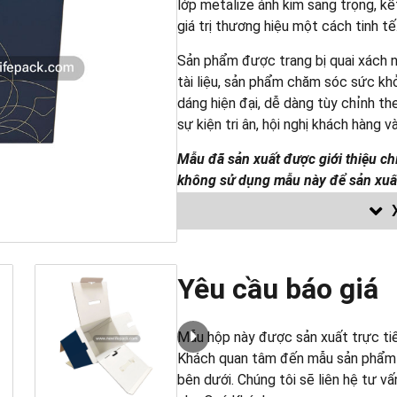
lớp metalize ánh kim sang trọng, kế
giá trị thương hiệu một cách tinh tế
Sản phẩm được trang bị quai xách nh
tài liệu, sản phẩm chăm sóc sức kh
dáng hiện đại, dễ dàng tùy chỉnh th
sự kiện tri ân, hội nghị khách hàng và
Mẫu đã sản xuất được giới thiệu c
không sử dụng mẫu này để sản xuất
Newlifepack Co., Ltd.
Yêu cầu báo giá
Công ty IN BAO BÌ CUỘC SỐNG M
xuất Bao Bì Giấy quy mô lớn; đối 
Cấp uy tín hàng đầu tại TP. Hồ Chí M
Mẫu hộp này được sản xuất trực ti
Khách quan tâm đến mẫu sản phẩm nà
Chuyên thiết kế, in ấn, sản xuất:
bên dưới. Chúng tôi sẽ liên hệ tư v
HỘP CỨNG
(Hộp Chipboard/ H