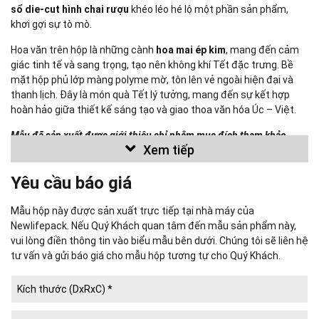
sổ die-cut hình chai rượu
khéo léo hé lộ một phần sản phẩm,
khơi gợi sự tò mò.
Hoa văn trên hộp là những cành
hoa mai ép kim
, mang đến cảm
giác tinh tế và sang trọng, tạo nên không khí Tết đặc trưng. Bề
mặt hộp phủ lớp màng polyme mờ, tôn lên vẻ ngoài hiện đại và
thanh lịch. Đây là món quà Tết lý tưởng, mang đến sự kết hợp
hoàn hảo giữa thiết kế sáng tạo và giao thoa văn hóa Úc – Việt.
Mẫu đã sản xuất được giới thiệu chỉ nhằm mục đích tham khảo.
Xem tiếp
Chúng tôi không sử dụng mẫu này để sản xuất cho bất kỳ khách
hàng nào khác.
Yêu cầu báo giá
Mẫu hộp này được sản xuất trực tiếp tại nhà máy của
Newlifepack Co., Ltd.
Newlifepack. Nếu Quý Khách quan tâm đến mẫu sản phẩm này,
vui lòng điền thông tin vào biểu mẫu bên dưới. Chúng tôi sẽ liên hệ
Công ty IN BAO BÌ CUỘC SỐNG MỚI
(
NEWLIFEPACK
, est. 2008) là
tư vấn và gửi báo giá cho mẫu hộp tương tự cho Quý Khách.
nhà sản xuất Bao Bì Giấy quy mô lớn; đối tác cung ứng Hộp Cứng,
Hộp Quà, Hộp Cao Cấp uy tín hàng đầu tại TP. Hồ Chí Minh.
Chuyên thiết kế, in ấn, sản xuất: