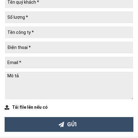
Chuyên thiết kế, in ấn, sản xuất:
HỘP CỨNG
(Hộp Chipboard/ Hộp Carton Lạnh)
HỘP QUÀ TẾT
HỘP BÁNH TRUNG THU
Hộp Quà Tặng Doanh Nghiệp, Hộp Quà Tặng Sự Kiện
Hộp Bao Bì Cao Cấp: Hộp Yến Sào & Dược Liệu, Hộp Rượu
Ngoại & Đồ Uống, Hộp Gốm Sứ & Phong Thủy, Hộp Mỹ Phẩm &
Nước Hoa, Hộp Thời Trang & Phụ Kiện, Hộp Trang Sức &
Đồng Hồ, Hộp Đồ Chơi & Công Nghệ, Hộp Xa Xỉ Phẩm…
Hộp Cứng Xếp Gọn (Collapsible Rigid Boxes)
Hộp Ghép Màng Metalize
Hộp Carton Sóng, Hộp Mềm, Túi Xách Giấy
Tem Cuộn, Tem Chống Giả, POSM và các sản phẩm in công
nghiệp khác.
Chuyên gia về hiệu ứng bề mặt:
Tải file lên nếu có
Ép nhũ vàng, nhũ bạc, nhũ màu
Dập nổi, dập chìm, dập nổi 3D
GỬI
Cán vân, chiết quang
Phủ UV bóng, UV cát, UV định hình