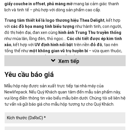
giấy couche in offset
,
phủ màng mờ
mang lại cảm giác thanh
lịch và tinh tế – phù hợp với dòng sản phẩm cao cấp.
Trung tâm thiết kế là logo thương hiệu Thea Delight
, kết hợp
với
các đồ họa mang tính biểu tượng
như hành tinh, con người,
đô thị hiện đại, đan xen cùng
hình ảnh Trung Thu truyền thống
như múa lân, lồng đèn, thỏ ngọc…
Các chi tiết được ép kim tinh
xảo
, kết hợp với
UV định hình nổi bật
trên nền
đỏ đô
, tạo nên
tổng thể như
một không gian vũ trụ huyền bí
– vừa quen thuộc,
vừa mới lạ, có sức cuốn hút và để lại ấn tượng.
Xem tiếp
Mẫu đã sản xuất được giới thiệu chỉ nhằm mục đích tham khảo.
Yêu cầu báo giá
Chúng tôi không sử dụng mẫu này để sản xuất cho bất kỳ khách
hàng nào khác.
Mẫu hộp này được sản xuất trực tiếp tại nhà máy của
Newlifepack. Nếu Quý Khách quan tâm đến mẫu sản phẩm này,
vui lòng điền thông tin vào biểu mẫu bên dưới. Chúng tôi sẽ liên hệ
Newlifepack Co., Ltd.
tư vấn và gửi báo giá cho mẫu hộp tương tự cho Quý Khách.
Công ty IN BAO BÌ CUỘC SỐNG MỚI
(
NEWLIFEPACK
, est. 2008) là
nhà sản xuất Bao Bì Giấy quy mô lớn; đối tác cung ứng Hộp Cứng,
Hộp Quà, Hộp Cao Cấp uy tín hàng đầu tại TP. Hồ Chí Minh.