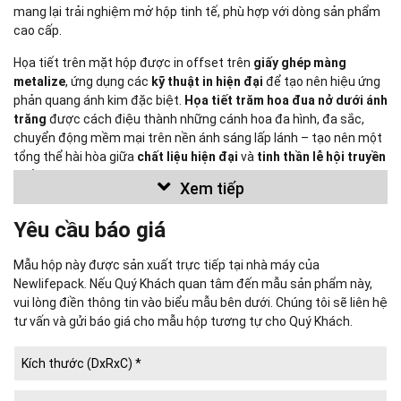
mang lại trải nghiệm mở hộp tinh tế, phù hợp với dòng sản phẩm
cao cấp.
Họa tiết trên mặt hộp được in offset trên
giấy ghép màng
metalize
, ứng dụng các
kỹ thuật in hiện đại
để tạo nên hiệu ứng
phản quang ánh kim đặc biệt.
Họa tiết trăm hoa đua nở dưới ánh
trăng
được cách điệu thành những cánh hoa đa hình, đa sắc,
chuyển động mềm mại trên nền ánh sáng lấp lánh – tạo nên một
tổng thể hài hòa giữa
chất liệu hiện đại
và
tinh thần lễ hội truyền
thống
.
Xem tiếp
Mẫu đã sản xuất được giới thiệu chỉ nhằm mục đích tham khảo.
Yêu cầu báo giá
Chúng tôi không sử dụng mẫu này để sản xuất cho bất kỳ khách
hàng nào
khác.
Mẫu hộp này được sản xuất trực tiếp tại nhà máy của
Newlifepack. Nếu Quý Khách quan tâm đến mẫu sản phẩm này,
vui lòng điền thông tin vào biểu mẫu bên dưới. Chúng tôi sẽ liên hệ
tư vấn và gửi báo giá cho mẫu hộp tương tự cho Quý Khách.
Newlifepack Co., Ltd.
Công ty IN BAO BÌ CUỘC SỐNG MỚI
(
NEWLIFEPACK CO., LTD.
–