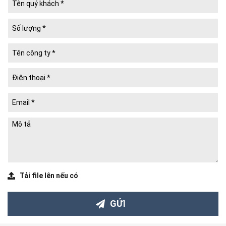
since 2008) là nhà sản xuất
Bao Bì Giấy
quy mô lớn; đối tác cung
ứng
Hộp Quà Tết, Hộp Bánh Trung Thu, Hộp Cứng tùy chỉnh
uy
tín hàng đầu tại TP. Hồ Chí Minh.
Chuyên thiết kế, in ấn, sản xuất:
HỘP CỨNG
(Hộp Chipboard/ Hộp Carton Lạnh)
HỘP QUÀ TẾT, HỘP BAO BÌ TẾT
HỘP BÁNH TRUNG THU
Hộp Quà Tặng Doanh Nghiệp, Hộp Quà Tặng Thương Hiệu,
Hộp Quà Tặng Sự Kiện
Hộp Bao Bì Sản Phẩm: Hộp Yến Sào & Dược Liệu, Hộp Rượu
Ngoại & Đồ Uống, Hộp Gốm Sứ & Phong Thủy, Hộp Mỹ Phẩm &
Nước Hoa, Hộp Thời Trang & Phụ Kiện, Hộp Trang Sức &
Đồng Hồ, Hộp Đồ Chơi & Công Nghệ, Hộp Xa Xỉ Phẩm…
Hộp Cứng Xếp Gọn (Collapsible Rigid Boxes)
Hộp Ghép Màng Metalize
Tải file lên nếu có
Hộp Carton (Hộp Sóng), Hộp Mềm, Túi Xách Giấy
Tem Cuộn, Tem Chống Giả, POSM và các sản phẩm in công
nghiệp khác.
GỬI
Chuyên gia về hiệu ứng bề mặt: